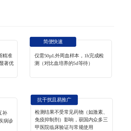
简便快速
断精准
仅需50µL外周血样本，1h完成检
）显著优
测（对比血培养的5d等待）
抗干扰且易推广
检测结果不受常见药物（如激素、
互补
免疫抑制剂）影响，获国内众多三
疾病诊
甲医院临床验证与常规使用