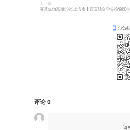
上一篇
长按或
评论
0
请