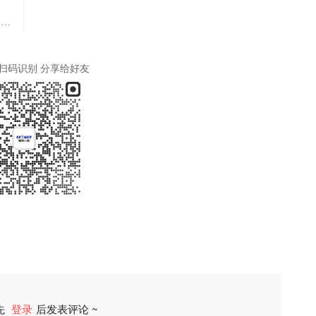
赛基生物亮相2022上海市中西医结合学会检验医学学术会议暨第六届
扫码识别 分享给好友
先
登录
后发表评论 ~