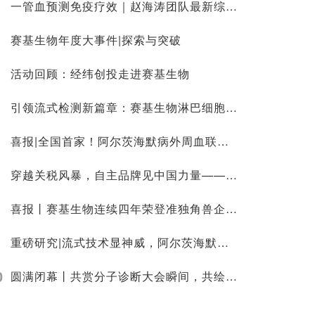
一管血预测免疫疗效｜赵海涛团队最新综述：首次系统总结PD-1⁺ T细胞在实体瘤中的临床应用价值
赛基生物年度大事件|探索与突破
活动回顾：经纬创投走进赛基生物
引领流式检测新篇章：赛基生物淋巴细胞亚群检测试剂盒重磅上市
喜报|全国首家！阿尔茨海默病外周血联合检测试剂盒获批国家医疗器械注册证
穿越关税风暴，自主品牌见中国力量——赛基生物，以技术破局进口垄断
喜报丨赛基生物连续四年荣登准独角兽企业榜单，创新驱动发展再获认可！
重磅研究|流式技术显神威，阿尔茨海默病早期筛查迎来新突破
0
圆满闭幕丨共赏分子诊断大会瞬间，共绘健康未来新蓝图